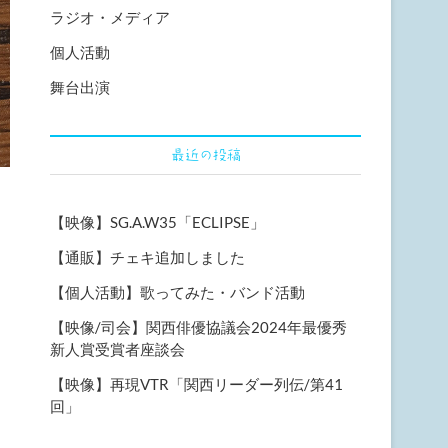
ラジオ・メディア
個人活動
舞台出演
最近の投稿
【映像】SG.A.W35「ECLIPSE」
【通販】チェキ追加しました
【個人活動】歌ってみた・バンド活動
【映像/司会】関西俳優協議会2024年最優秀
新人賞受賞者座談会
【映像】再現VTR「関西リーダー列伝/第41
回」