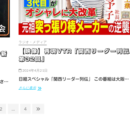
ー
列
伝/
第
36
回」
ラジオ・メディア
【映像】再現VTR「関西リーダー列伝
秀新
第32回」
2024年4月21日
日経スペシャル「関西リーダー列伝」 この番組は大阪…
さ…
【映
さらに表示
像】
再
現
固
固
次
2
…
4
VTR「関
西
定
定
の
リ
ペ
ペ
ペ
ー
ー
ー
ー
ダ