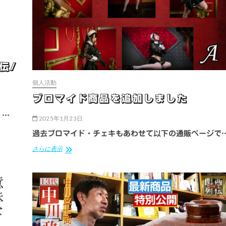
議
会
2024
年
最
優
秀
伝/
新
人
個人活動
賞
受
ブロマイド商品を追加しました
賞
者
、…
2025年1月23日
座
談
過去ブロマイド・チェキもあわせて以下の通販ページで
会
ブ
さらに表示
ロ
マ
イ
ド
商
品
を
追