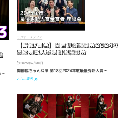
ま
し
た
ラジオ・メディア
【映像/司会】関西俳優協議会2024
最優秀新人賞受賞者座談会
動
2025年6月30日
関俳協ちゃんねる 第18回2024年度最優秀新人賞…
っ…
【映
さらに表示
像/
司
会】
関
西
俳
優
協