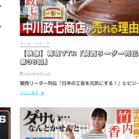
加
し
ま
し
た
ラジオ・メディア
【映像】再現VTR「関西リーダー列伝
第36回」
2024年8月26日
関西リーダー列伝「日本の工芸を元気にする！」とビジ
【映
さらに表示
像】
再
現
VTR「関
西
リ
ー
ダ