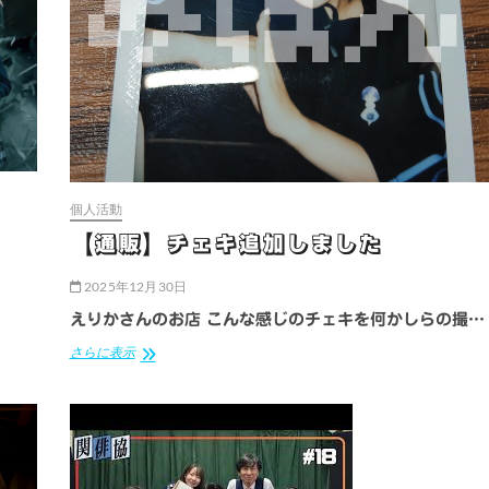
個人活動
」
【通販】チェキ追加しました
2025年12月30日
えりかさんのお店 こんな感じのチェキを何かしらの撮…
【通
さらに表示
販】
チ
ェ
キ
追
加
し