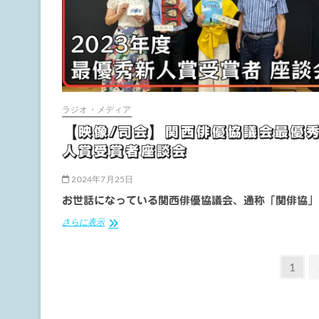
ラジオ・メディア
【映像/司会】関西俳優協議会最優
人賞受賞者座談会
2024年7月25日
お世話になっている関西俳優協議会、通称「関俳協」
【映
さらに表示
像/
司
投
会】
固
1
関
定
稿
西
ペ
俳
の
優
ー