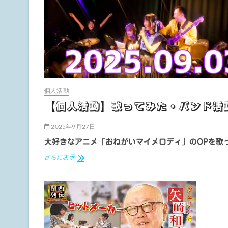
個人活動
【個人活動】歌ってみた・バンド活
2025年9月27日
大好きなアニメ「おねがいマイメロディ」のOPを歌
【個
さらに表示
人
活
動】
歌
っ
て
み