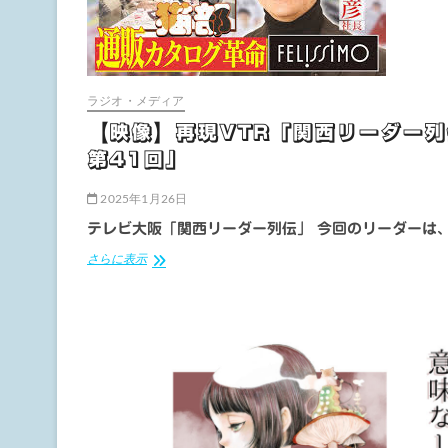
た・
バ
ン
ド
活
動
ラジオ・メディア
【映像】再現VTR「関西リーダー列
第41回」
2025年1月26日
テレビ大阪「関西リーダー列伝」 今回のリーダーは
【映
さらに表示
像】
再
現
VTR「関
西
リ
ー
ダ
ー
列