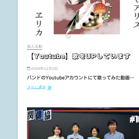
伝/
第
41
回」
個人活動
【Youtube】歌をUPしています
2024年12月2日
バンドのYoutubeアカウントにて歌ってみた動画…
【Youtube】
さらに表示
歌
を
UP
し
て
い
ま
す