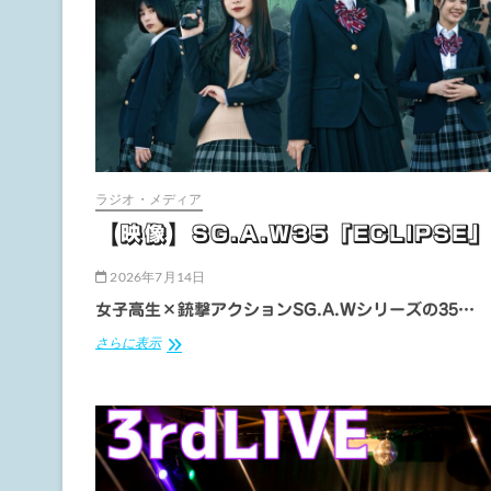
ラジオ・メディア
【映像】SG.A.W35「ECLIPSE
2026年7月14日
女子高生×銃撃アクションSG.A.Wシリーズの35…
【映
さらに表示
像】
SG.A.W35「ECLIPSE」