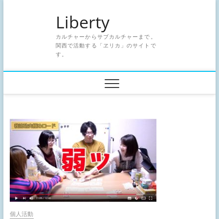
Skip
Liberty
to
content
カルチャーからサブカルチャーまで。
関西で活動する「ヱリカ」のサイトで
す。
個人活動