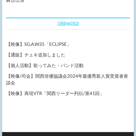
舞台出演
最近の投稿
【映像】SG.A.W35「ECLIPSE」
【通販】チェキ追加しました
【個人活動】歌ってみた・バンド活動
【映像/司会】関西俳優協議会2024年最優秀新人賞受賞者座
談会
【映像】再現VTR「関西リーダー列伝/第41回」