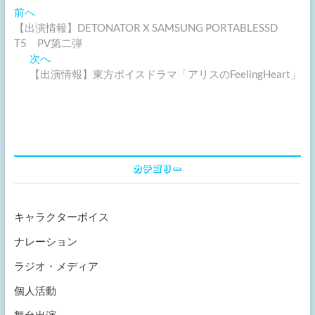
過
投
前へ
去
【出演情報】DETONATOR X SAMSUNG PORTABLESSD
稿
の
T5 PV第二弾
ナ
投
次
次へ
稿:
の
【出演情報】東方ボイスドラマ「アリスのFeelingHeart」
ビ
投
ゲ
稿:
ー
シ
ョ
カテゴリー
ン
キャラクターボイス
ナレーション
ラジオ・メディア
個人活動