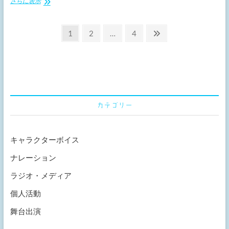
【映
さらに表示
像】
再
投
現
固
固
固
次
1
2
…
4
VTR「関
定
定
定
の
稿
西
ペ
ペ
ペ
ペ
リ
の
ー
ー
ー
ー
ー
ダ
ペ
ジ
ジ
ジ
ジ
ー
列
ー
伝/
カテゴリー
ジ
第
32
送
回」
キャラクターボイス
り
ナレーション
ラジオ・メディア
個人活動
舞台出演