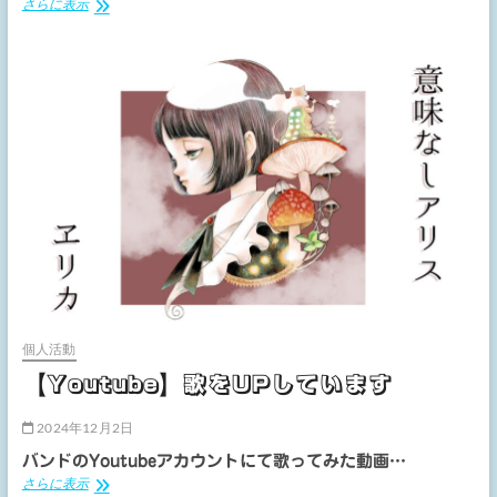
ブ
さらに表示
ロ
マ
イ
ド
商
品
を
追
加
し
ま
し
た
個人活動
【Youtube】歌をUPしています
2024年12月2日
バンドのYoutubeアカウントにて歌ってみた動画…
【Youtube】
さらに表示