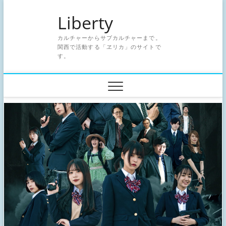
Skip
Liberty
to
content
カルチャーからサブカルチャーまで。
関西で活動する「ヱリカ」のサイトで
す。