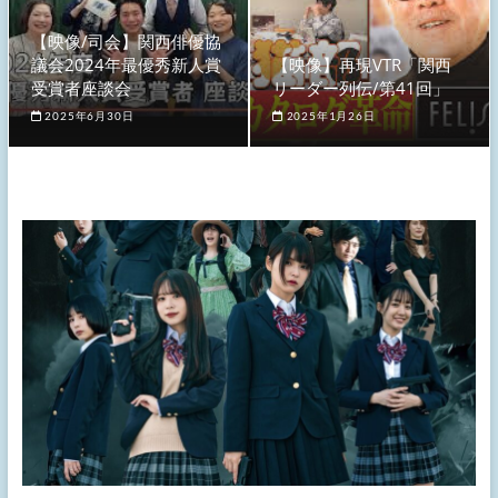
【映像/司会】関西俳優協
議会2024年最優秀新人賞
【映像】再現VTR「関西
受賞者座談会
リーダー列伝/第41回」
2025年6月30日
2025年1月26日