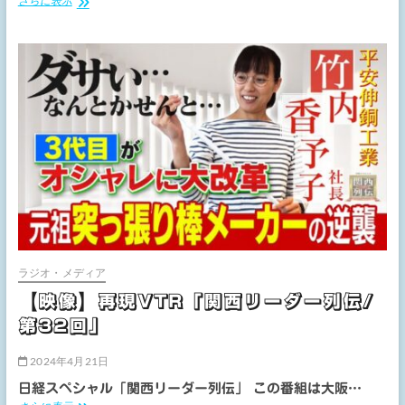
さらに表示
像/
司
会】
関
西
俳
優
協
議
会
最
優
秀
新
人
賞
ラジオ・メディア
受
賞
【映像】再現VTR「関西リーダー列伝/
者
第32回」
座
談
会
2024年4月21日
日経スペシャル「関西リーダー列伝」 この番組は大阪…