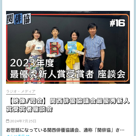
像】
再
現
VTR「関
西
リ
ー
ダ
ー
列
伝/
第
36
回」
ラジオ・メディア
【映像/司会】関西俳優協議会最優秀新人
賞受賞者座談会
2024年7月25日
お世話になっている関西俳優協議会、通称「関俳協」さ…
【映