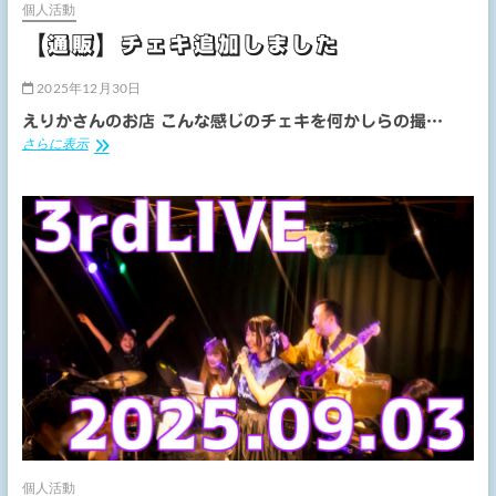
個人活動
【通販】チェキ追加しました
2025年12月30日
えりかさんのお店 こんな感じのチェキを何かしらの撮…
【通
さらに表示
販】
チ
ェ
キ
追
加
し
ま
し
た
個人活動