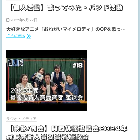
【個人活動】歌ってみた・バンド活動
2025年9月27日
大好きなアニメ「おねがいマイメロディ」のOPを歌っ…
【個
さらに表示
人
活
動】
歌
っ
て
み
た・
バ
ン
ド
活
動
ラジオ・メディア
【映像/司会】関西俳優協議会2024年
最優秀新人賞受賞者座談会