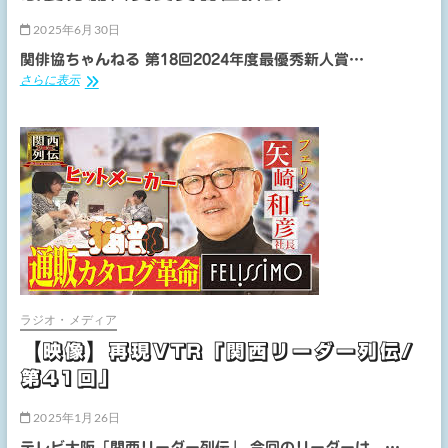
2025年6月30日
関俳協ちゃんねる 第18回2024年度最優秀新人賞…
【映
さらに表示
像/
司
会】
関
西
俳
優
協
議
会
2024
年
最
ラジオ・メディア
優
【映像】再現VTR「関西リーダー列伝/
秀
新
第41回」
人
賞
2025年1月26日
受
賞
テレビ大阪「関西リーダー列伝」 今回のリーダーは、…