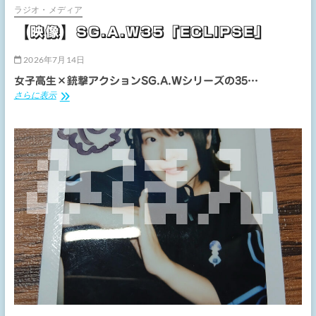
ラジオ・メディア
【映像】SG.A.W35「ECLIPSE」
2026年7月14日
女子高生×銃撃アクションSG.A.Wシリーズの35…
【映
さらに表示
像】
SG.A.W35「ECLIPSE」