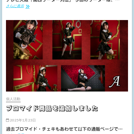
者
【映
さらに表示
座
像】
談
再
会
現
VTR「関
西
リ
ー
ダ
ー
列
伝/
第
41
回」
個人活動
ブロマイド商品を追加しました
2025年1月23日
過去ブロマイド・チェキもあわせて以下の通販ページで…