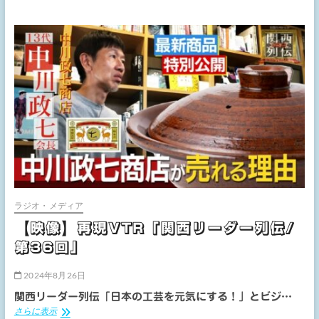
歌
を
UP
し
て
い
ま
す
ラジオ・メディア
【映像】再現VTR「関西リーダー列伝/
第36回」
2024年8月26日
関西リーダー列伝「日本の工芸を元気にする！」とビジ…
【映
さらに表示