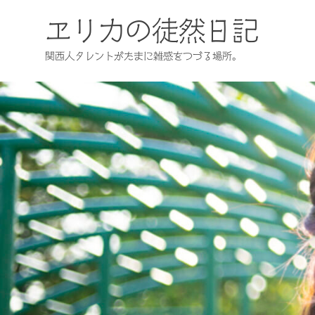
コ
ン
ヱリカの徒然日記
テ
ン
関西人タレントがたまに雑感をつづる場所。
ツ
へ
ス
キ
ッ
プ