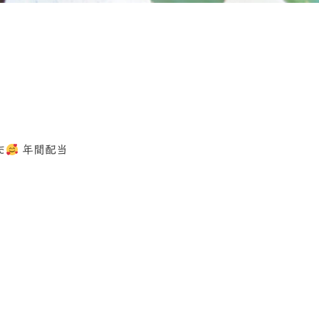
た
年間配当